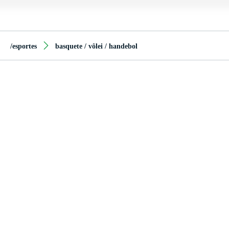
/esportes
basquete / vôlei / handebol