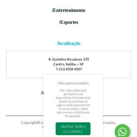
/Entretenimento
/Esportes
/localização
R. Quintino Bocaiuva, 373
Centro, Itatiba — SP
T. (11) 4524-0507
Nós usamos cookies
Eles são usados para
/redes sociais
aprimorar a sua
experiência. Ao fechar este
banner ou continuar na
página, você concorda com
o uso de cookies. Saiba
mais em nossa
Política de
Privacidade
.
Copyright© Jornal de Itatiba. Todos os direitos reservados.
Aceitar todos
Desenvolvido por
oxigenium.co
os cookies