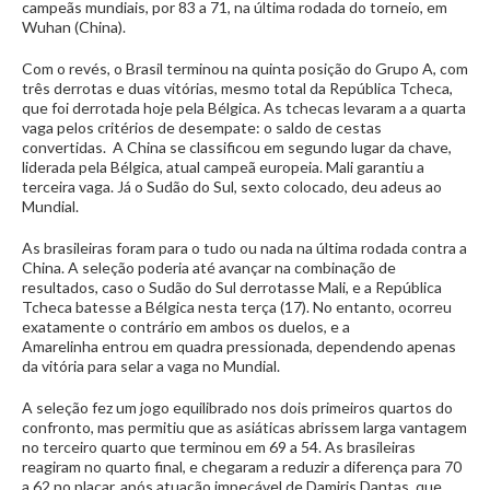
campeãs mundiais, por 83 a 71, na última rodada do torneio, em
Wuhan (China).
Com o revés, o Brasil terminou na quinta posição do Grupo A, com
três derrotas e duas vitórias, mesmo total da República Tcheca,
que foi derrotada hoje pela Bélgica. As tchecas levaram a a quarta
vaga pelos critérios de desempate: o saldo de cestas
convertidas. A China se classificou em segundo lugar da chave,
liderada pela Bélgica, atual campeã europeia. Mali garantiu a
terceira vaga. Já o Sudão do Sul, sexto colocado, deu adeus ao
Mundial.
As brasileiras foram para o tudo ou nada na última rodada contra a
China. A seleção poderia até avançar na combinação de
resultados, caso o Sudão do Sul derrotasse Mali, e a República
Tcheca batesse a Bélgica nesta terça (17). No entanto, ocorreu
exatamente o contrário em ambos os duelos, e a
Amarelinha entrou em quadra pressionada, dependendo apenas
da vitória para selar a vaga no Mundial.
A seleção fez um jogo equilibrado nos dois primeiros quartos do
confronto, mas permitiu que as asiáticas abrissem larga vantagem
no terceiro quarto que terminou em 69 a 54. As brasileiras
reagiram no quarto final, e chegaram a reduzir a diferença para 70
a 62 no placar, após atuação impecável de Damiris Dantas, que