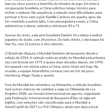
marcou cinco pontos a 6min50s do término do jogo. Em meio à
recuperação brasileira, a China solicitou tempo técnico para
esfriar o embate. Na sequência, a seleção teve dificuldades para
pontuar e ficou sem a pivô Kamilla Cardoso em quadra, após ela
ter cometido a quinta falta. Com uma jogadora a mais, a China
administrou o placar, selando a vitória por 83 a 71.
Apesar do revés, a ala-pivô brasileira Damiris foi a eleita a melhor
jogadora do duelo, com 26 pontos. Do lado chinês, o destaque foi
Han Xu, com 22 pontos e oito rebotes.
O Brasil não disputa o Mundial feminino de basquete desde a
edição de 2014. A seleção subiu ao pódio do Mundial pela primeira
vez com bronze em 1971 e quase duas décadas depois, em 1994,
foi campeã com vitória sobre a China, único título até hoje. Na
ocasião, a equipe Amarelinha contava com um trio de peso:
Hortência, Magic Paula e Janeth.
Fora do Mundial em setembro, na Alemanha, a seleção brasileira
terá outras chances de carimbar a vaga na Olimpíada de Los
Angeles 2028: um torneio internacional em agosto, organizado
pela Federação Internacional de Basquete (Fiba, na sigla em
inglês), com seleções não-classificadas para o Mundial; a
AmeriCupW de 2027 e o Pré-Olímpico, ainda sem data e local