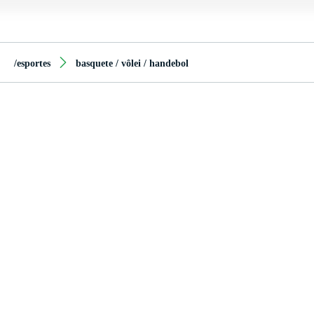
/esportes
basquete / vôlei / handebol