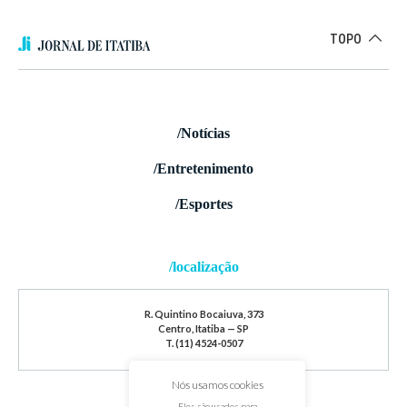
TOPO
/Notícias
/Entretenimento
/Esportes
/localização
R. Quintino Bocaiuva, 373
Centro, Itatiba — SP
T. (11) 4524-0507
Nós usamos cookies
Eles são usados para