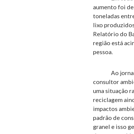
aumento foi de 
toneladas entr
lixo produzido
Relatório do B
região está aci
pessoa.
Ao jornal Cor
consultor ambi
uma situação ra
reciclagem ain
impactos ambie
padrão de cons
granel e isso g