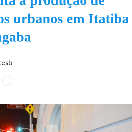
ta a produção de
os urbanos em Itatiba
gaba
tesb