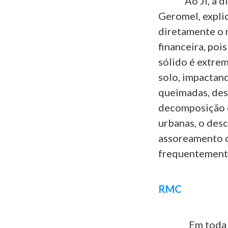
Ao JI, a dire
Geromel, expli
diretamente o 
financeira, poi
sólido é extrem
solo, impactan
queimadas, des
decomposição e
urbanas, o des
assoreamento de
frequentemente”
RMC
Em toda a Re