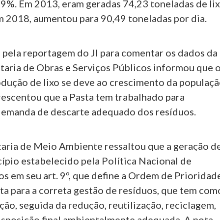
9%. Em 2013, eram geradas 74,23 toneladas de li
m 2018, aumentou para 90,49 toneladas por dia.
a reportagem do JI para comentar os dados da
etaria de Obras e Serviços Públicos informou que 
dução de lixo se deve ao crescimento da populaç
crescentou que a Pasta tem trabalhado para
emanda de descarte adequado dos resíduos.
ia de Meio Ambiente ressaltou que a geração d
ncípio estabelecido pela Política Nacional de
s em seu art. 9º, que define a Ordem de Prioridad
a para a correta gestão de resíduos, que tem com
ação, seguida da redução, reutilização, reciclagem,
isposição final ambientalmente adequada. A nota