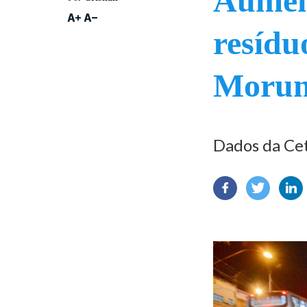
Aumen
resídu
Morun
Dados da Ce