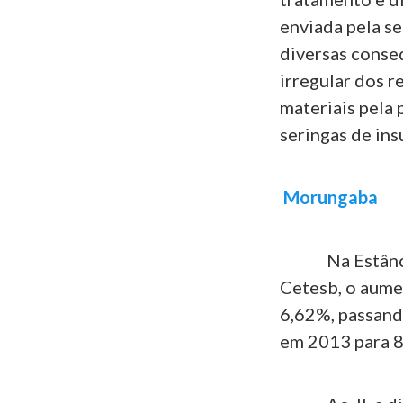
enviada pela se
diversas conse
irregular dos 
materiais pela 
seringas de insu
Morungaba
Na Estância C
Cetesb, o aume
6,62%, passand
em 2013 para 8