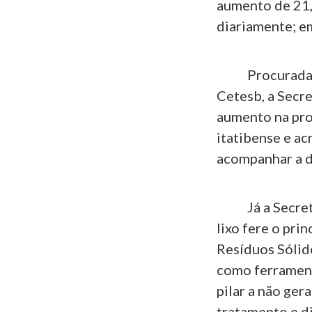
aumento de 21,
diariamente; e
Procurada pel
Cetesb, a Secr
aumento na pro
itatibense e a
acompanhar a d
Já a Secretar
lixo fere o pri
Resíduos Sólido
como ferrament
pilar a não ger
tratamento e d