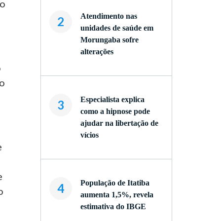
xo
Atendimento nas
2
unidades de saúde em
Morungaba sofre
alterações
o
ão
Especialista explica
3
como a hipnose pode
ajudar na libertação de
vícios
e
e
População de Itatiba
4
o
aumenta 1,5%, revela
estimativa do IBGE