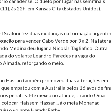
rio canadense. O duelo por lugar nas semifinais
(11), às 22h, em Kansas City (Estados Unidos).
el Scaloni fez duas mudanças na formação argenti
ogação para vencer Cabo Verde por 3 a 2. Na latera
ndo Medina deu lugar a Nicolás Tagliafico. Outra
trada do volante Leandro Paredes na vaga do
o Almada, reforçando o meio.
san Hassan também promoveu duas alterações em
 que empatou com a Austrália pelos 16 avos de fin
u nos pênaltis. Ele mexeu no ataque, tirando Omar
 colocar Haissem Hassan. Já o meia Mohanad
tuiu o volante Hamdy Fathy.