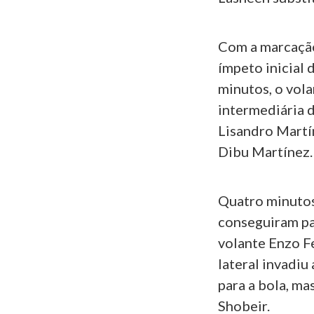
Com a marcação
ímpeto inicial 
minutos, o vol
intermediária 
Lisandro Martí
Dibu Martínez.
Quatro minutos 
conseguiram pa
volante Enzo F
lateral invadiu
para a bola, ma
Shobeir.