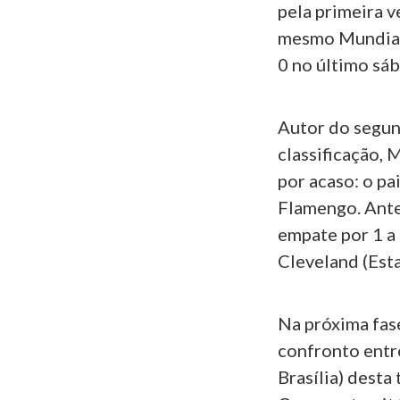
pela primeira v
mesmo Mundial.
0 no último sá
Autor do segund
classificação, 
por acaso: o pa
Flamengo. Antes
empate por 1 a
Cleveland (Est
Na próxima fase
confronto entr
Brasília) dest