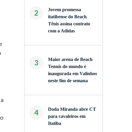
Jovem promessa
2
itatibense do Beach
Tênis assina contrato
com a Adidas
e
m
Maior arena de Beach
3
Tennis do mundo é
inaugurada em Valinhos
neste fim de semana
da
Doda Miranda abre CT
4
do
para cavaleiros em
Itatiba