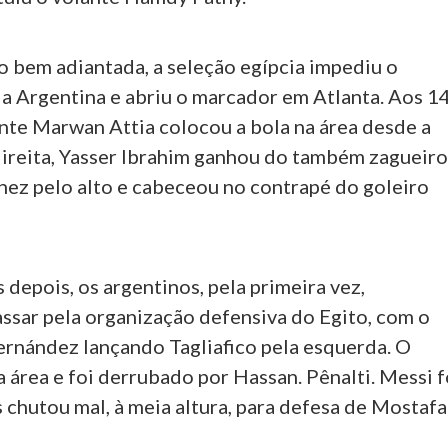
 bem adiantada, a seleção egípcia impediu o
da Argentina e abriu o marcador em Atlanta. Aos 1
ante Marwan Attia colocou a bola na área desde a
direita, Yasser Ibrahim ganhou do também zagueir
nez pelo alto e cabeceou no contrapé do goleiro
depois, os argentinos, pela primeira vez,
ssar pela organização defensiva do Egito, com o
ernández lançando Tagliafico pela esquerda. O
 a área e foi derrubado por Hassan. Pênalti. Messi f
s chutou mal, à meia altura, para defesa de Mostafa