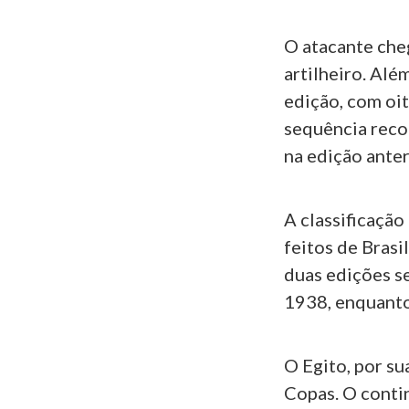
O atacante cheg
artilheiro. Alé
edição, com oi
sequência reco
na edição anter
A classificação
feitos de Brasi
duas edições s
1938, enquanto
O Egito, por su
Copas. O conti