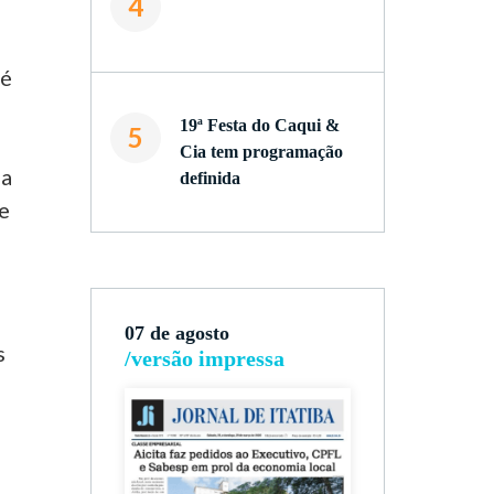
4
 é
e
19ª Festa do Caqui &
5
Cia tem programação
 a
definida
de
07 de agosto
s
/versão impressa