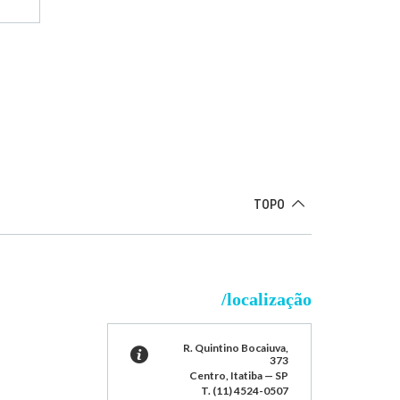
TOPO
/localização
R. Quintino Bocaiuva,
373
Centro, Itatiba — SP
T. (11) 4524-0507