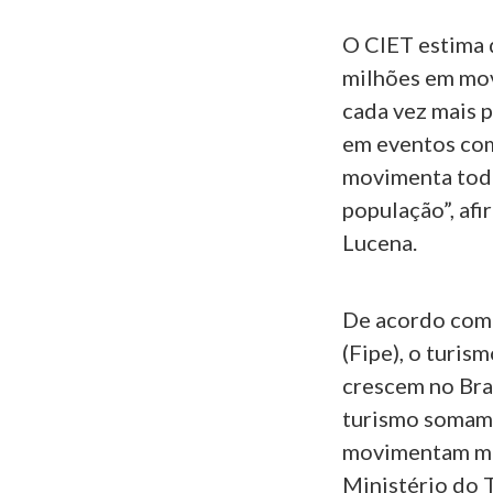
O CIET estima 
milhões em mov
cada vez mais p
em eventos com
movimenta toda
população”, af
Lucena.
De acordo com 
(Fipe), o turis
crescem no Bra
turismo somam 
movimentam mai
Ministério do 