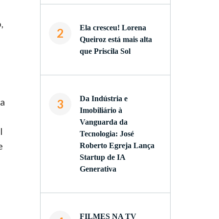
,
Ela cresceu! Lorena
2
Queiroz está mais alta
que Priscila Sol
Da Indústria e
ia
3
Imobiliário à
Vanguarda da
l
Tecnologia: José
e
Roberto Egreja Lança
Startup de IA
Generativa
e
FILMES NA TV