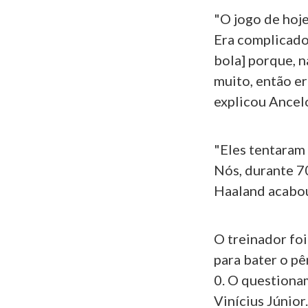
"O jogo de hoj
Era complicado
bola] porque, 
muito, então er
explicou Ancelo
"Eles tentaram
Nós, durante 7
Haaland acabou
O treinador fo
para bater o pê
0. O questiona
Vinícius Júnio