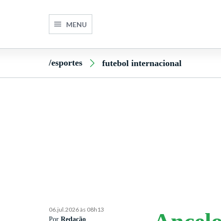
MENU
/esportes
futebol internacional
06.jul.2026 às 08h13
Por
Redação