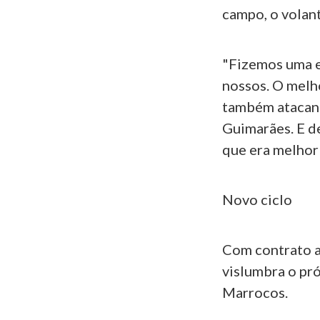
campo, o volan
"Fizemos uma es
nossos. O melho
também atacant
Guimarães. E d
que era melhor 
Novo ciclo
Com contrato a
vislumbra o pr
Marrocos.