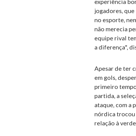
experiência bo
jogadores, que
no esporte, nem
não merecia pe
equipe rival te
a diferença", d
Apesar de ter c
em gols, despe
primeiro tempo
partida, a sele
ataque, com a 
nórdica trocou
relação à verde