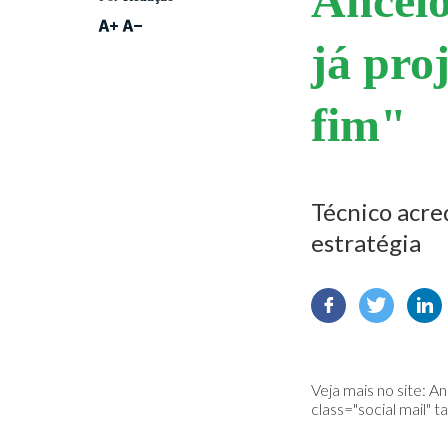
Ancelo
já pro
fim"
Técnico acred
estratégia
Veja mais no site:
An
class="social mail" t