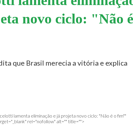
tti lamenta eliminaçã
jeta novo ciclo: "Não é
ita que Brasil merecia a vitória e explica
celotti lamenta eliminação e já projeta novo ciclo: "Não é o fim"
"
arget="_blank" rel="nofollow" alt="" title="">