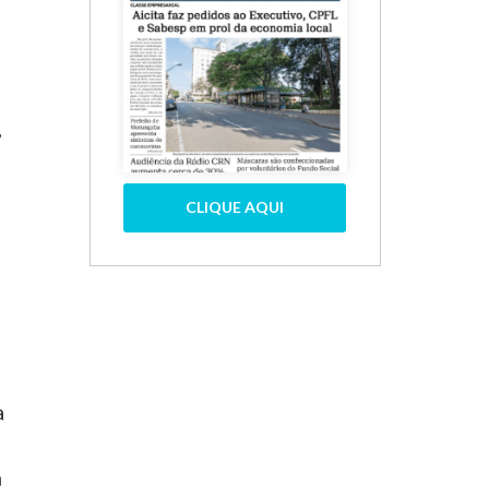
,
CLIQUE AQUI
a
m