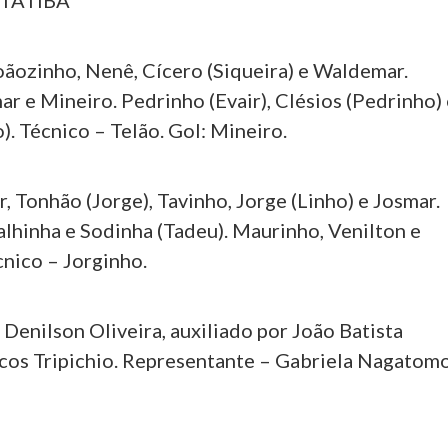
ITATIBA
oãozinho, Nenê, Cícero (Siqueira) e Waldemar.
r e Mineiro. Pedrinho (Evair), Clésios (Pedrinho)
. Técnico – Telão. Gol: Mineiro.
 Tonhão (Jorge), Tavinho, Jorge (Linho) e Josmar.
alhinha e Sodinha (Tadeu). Maurinho, Venilton e
cnico – Jorginho.
nilson Oliveira, auxiliado por João Batista
os Tripichio. Representante – Gabriela Nagatomo