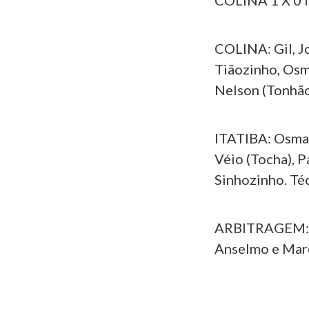
COLINA 1 X 0 
COLINA: Gil, J
Tiãozinho, Osma
Nelson (Tonhão)
ITATIBA: Osmar,
Véio (Tocha), P
Sinhozinho. Té
ARBITRAGEM: De
Anselmo e Marc