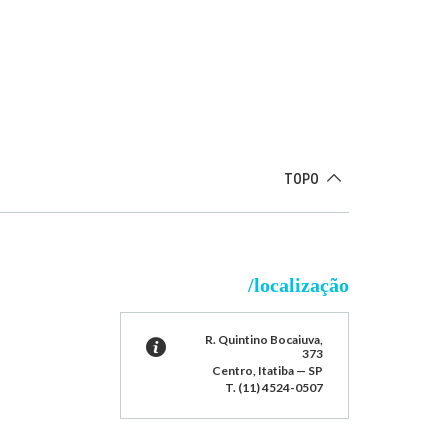
TOPO
/localização
R. Quintino Bocaiuva,
373
Centro, Itatiba — SP
T. (11) 4524-0507