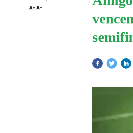
Amigos
vencem
semifi