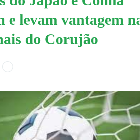
 do Japão e Colina
 e levam vantagem n
nais do Corujão