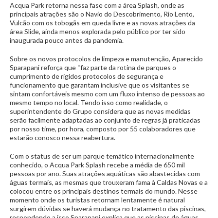
Acqua Park retorna nessa fase com a área Splash, onde as
principais atrações são o Navio do Descobrimento, Rio Lento,
Vulcão com os tobogãs em queda livre e as novas atrações da
área Slide, ainda menos explorada pelo público por ter sido
inaugurada pouco antes da pandemia.
Sobre os novos protocolos de limpeza e manutenção, Aparecido
Sparapani reforça que “faz parte da rotina de parques o
cumprimento de rígidos protocolos de segurança e
funcionamento que garantam inclusive que os visitantes se
sintam confortáveis mesmo com um fluxo intenso de pessoas ao
mesmo tempo no local. Tendo isso como realidade, o
superintendente do Grupo considera que as novas medidas
serão facilmente adaptadas ao conjunto de regras já praticadas
por nosso time, por hora, composto por 55 colaboradores que
estarão conosco nessa reabertura.
Com o status de ser um parque temático internacionalmente
conhecido, o Acqua Park Splash recebe a média de 650 mil
pessoas por ano. Suas atrações aquáticas são abastecidas com
águas termais, as mesmas que trouxeram fama à Caldas Novas e a
colocou entre os principais destinos termais do mundo. Nesse
momento onde os turistas retornam lentamente é natural
surgirem dúvidas se haverá mudança no tratamento das piscinas,
respondendo a isso Sparapani explica que as piscinas de águas