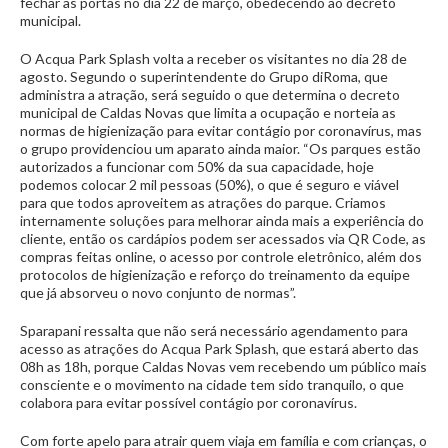
fechar as portas no dia 22 de março, obedecendo ao decreto
municipal.
O Acqua Park Splash volta a receber os visitantes no dia 28 de
agosto. Segundo o superintendente do Grupo diRoma, que
administra a atração, será seguido o que determina o decreto
municipal de Caldas Novas que limita a ocupação e norteia as
normas de higienização para evitar contágio por coronavírus, mas
o grupo providenciou um aparato ainda maior. “Os parques estão
autorizados a funcionar com 50% da sua capacidade, hoje
podemos colocar 2 mil pessoas (50%), o que é seguro e viável
para que todos aproveitem as atrações do parque. Criamos
internamente soluções para melhorar ainda mais a experiência do
cliente, então os cardápios podem ser acessados via QR Code, as
compras feitas online, o acesso por controle eletrônico, além dos
protocolos de higienização e reforço do treinamento da equipe
que já absorveu o novo conjunto de normas”.
Sparapani ressalta que não será necessário agendamento para
acesso as atrações do Acqua Park Splash, que estará aberto das
08h as 18h, porque Caldas Novas vem recebendo um público mais
consciente e o movimento na cidade tem sido tranquilo, o que
colabora para evitar possível contágio por coronavírus.
Com forte apelo para atrair quem viaja em família e com crianças, o