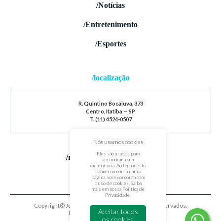
/Notícias
/Entretenimento
/Esportes
/localização
R. Quintino Bocaiuva, 373
Centro, Itatiba — SP
T. (11) 4524-0507
Nós usamos cookies
Eles são usados para
/redes sociais
aprimorar a sua
experiência. Ao fechar este
banner ou continuar na
página, você concorda com
o uso de cookies. Saiba
mais em nossa
Política de
Privacidade
.
Copyright© Jornal de Itatiba. Todos os direitos reservados.
Aceitar todos
Desenvolvido por
oxigenium.co
os cookies