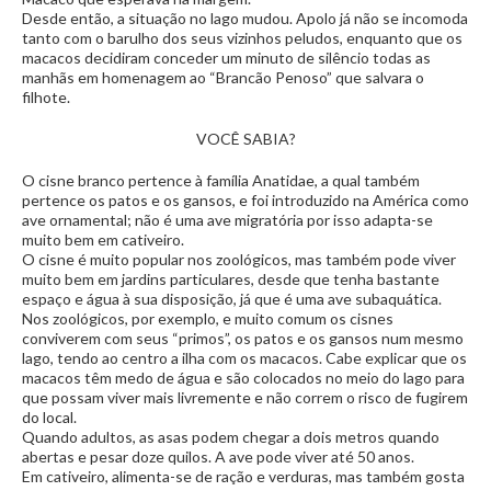
Desde então, a situação no lago mudou. Apolo já não se incomoda
tanto com o barulho dos seus vizinhos peludos, enquanto que os
macacos decidiram conceder um minuto de silêncio todas as
manhãs em homenagem ao “Brancão Penoso” que salvara o
filhote.
VOCÊ SABIA?
O cisne branco pertence à família Anatidae, a qual também
pertence os patos e os gansos, e foi introduzido na América como
ave ornamental; não é uma ave migratória por isso adapta-se
muito bem em cativeiro.
O cisne é muito popular nos zoológicos, mas também pode viver
muito bem em jardins particulares, desde que tenha bastante
espaço e água à sua disposição, já que é uma ave subaquática.
Nos zoológicos, por exemplo, e muito comum os cisnes
conviverem com seus “primos”, os patos e os gansos num mesmo
lago, tendo ao centro a ilha com os macacos. Cabe explicar que os
macacos têm medo de água e são colocados no meio do lago para
que possam viver mais livremente e não correm o risco de fugirem
do local.
Quando adultos, as asas podem chegar a dois metros quando
abertas e pesar doze quilos. A ave pode viver até 50 anos.
Em cativeiro, alimenta-se de ração e verduras, mas também gosta