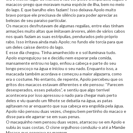
macacos-prego que moravam numa espécie de ilha, bem no meio
do lago. E que barulho eles faziam! Isso deixava Apolo muito
bravo porque ele precisava de silêncio para poder apreciar as
belezas de seu paraíso particular.
Os macacos desfrutavam de algumas regalias, entre elas tinham
armações muito altas que imitavam árvores, além de vários cabos
nos quais faziam as suas estripulias, pendurados pelo próprio
rabo. Isso irritava ainda mais Apolo; no fundo ele torcia para que
um deles caísse dentro do lago.
E esse dia chegou. Tinha amanhecido e o sol iluminava tudo.
Apolo espreguiçou-se e decidiu nem esperar pela comida,
mansamente entrou no lago, enfiou a cabeça e parte do seu
longo pescoço na água e iniciou o seu nado. Enquanto isso, a
macacada também acordava e começou a maior algazarra, como
era o costume. No entanto, de repente, Apolo percebeu que os
gritos dos macacos estavam diferentes e ele pensou: “Parecem
desesperados, esses peludos”, e sentiu que algo terrível
acontecera por isso apressou o nado para chegar mais perto
deles e viu quando um filhote se debatia na água, as patas
agitavam no ar enquanto que sua cabeça era engolida pela água.
Apolo não pensou duas vezes, chegou bem pertinho do macaco e
disse para ele agarrar-se em suas penas.
O macaquinho nem pensou duas vezes, atarracou-se em Apolo e
subiu às suas costas. O cisne orgulhoso conduziu-o até a Mamãe
Macaco que esperava na margem.