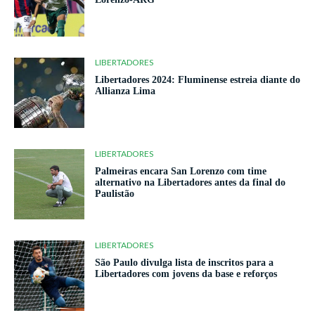
LIBERTADORES
Libertadores 2024: Fluminense estreia diante do
Allianza Lima
LIBERTADORES
Palmeiras encara San Lorenzo com time
alternativo na Libertadores antes da final do
Paulistão
LIBERTADORES
São Paulo divulga lista de inscritos para a
Libertadores com jovens da base e reforços