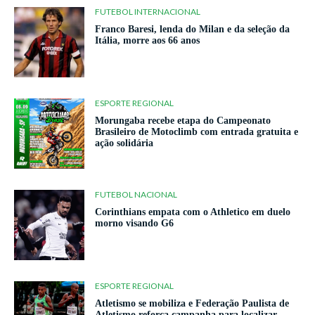
FUTEBOL INTERNACIONAL
Franco Baresi, lenda do Milan e da seleção da
Itália, morre aos 66 anos
ESPORTE REGIONAL
Morungaba recebe etapa do Campeonato
Brasileiro de Motoclimb com entrada gratuita e
ação solidária
FUTEBOL NACIONAL
Corinthians empata com o Athletico em duelo
morno visando G6
ESPORTE REGIONAL
Atletismo se mobiliza e Federação Paulista de
Atletismo reforça campanha para localizar