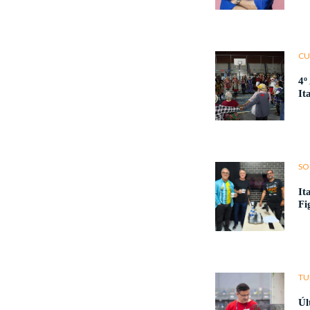
CU
4º
It
SO
It
Fi
TU
Úl