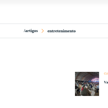
/artigos
entretenimento
CU
Va