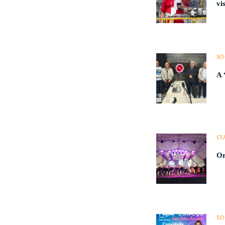
vi
SO
A 
CU
Or
SO