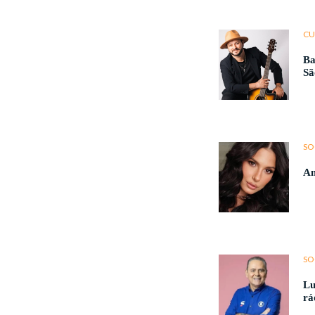
CU
Ba
Sã
SO
An
SO
Lu
rá