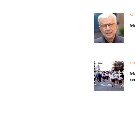
SO
Mo
CU
Mo
se