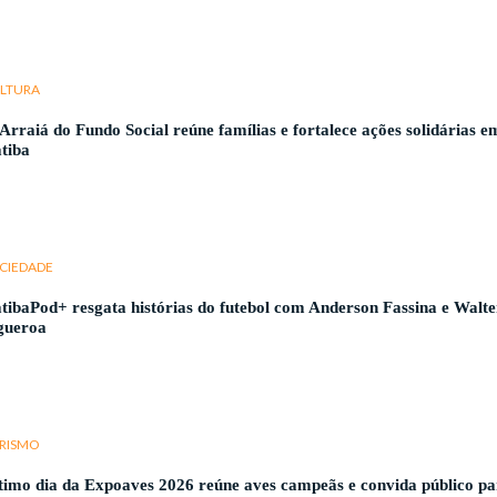
LTURA
 Arraiá do Fundo Social reúne famílias e fortalece ações solidárias e
atiba
CIEDADE
atibaPod+ resgata histórias do futebol com Anderson Fassina e Walte
gueroa
RISMO
timo dia da Expoaves 2026 reúne aves campeãs e convida público p