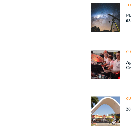
TE
Pl
03
CU
Ap
Ce
CU
28