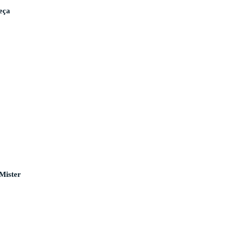
eça
 Mister