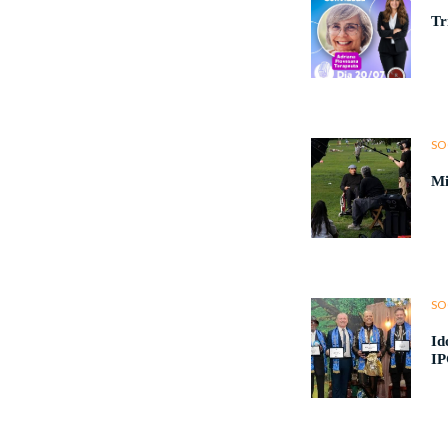
Tr
SO
Mi
SO
Id
IP