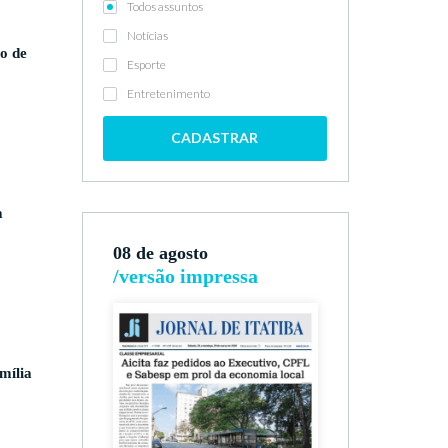
Todos assuntos
Notícias
to de
Esporte
Entretenimento
CADASTRAR
a
08 de agosto
/versão impressa
mília