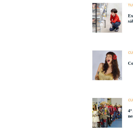
TU
Ex
sá
CU
Co
CU
4º
ne