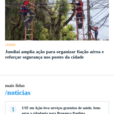
CIDADE
Jundiaí amplia ação para organizar fiação aérea e
reforçar segurança nos postes da cidade
mais lidas
ma
/notícias
/
1
USF em Ação leva serviços gratuitos de saúde, bem-
estar e cidadania para Bragança Paulista