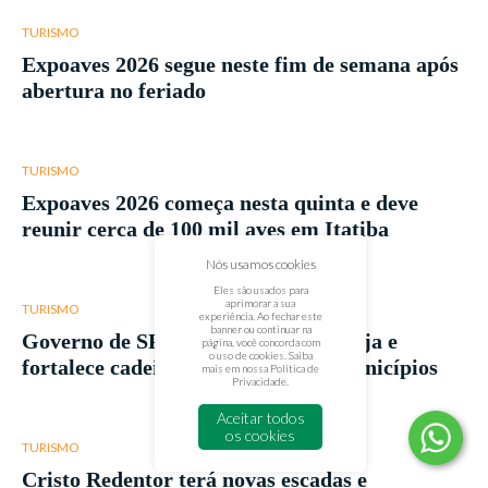
TURISMO
Expoaves 2026 segue neste fim de semana após
abertura no feriado
TURISMO
Expoaves 2026 começa nesta quinta e deve
reunir cerca de 100 mil aves em Itatiba
Nós usamos cookies
Eles são usados para
aprimorar a sua
TURISMO
experiência. Ao fechar este
banner ou continuar na
Governo de SP lança Rotas da Cerveja e
página, você concorda com
o uso de cookies. Saiba
fortalece cadeia produtiva em 55 municípios
mais em nossa
Política de
Privacidade
.
Aceitar todos
os cookies
TURISMO
Cristo Redentor terá novas escadas e