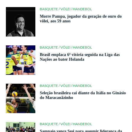
BASQUETE / VÔLEI / HANDEBOL
Morre Pampa, jogador da geração de ouro do
vôlei, aos 59 anos
BASQUETE / VÔLEI / HANDEBOL
Brasil emplaca 6ª vitória seguida na Liga das
Nações ao bater Holanda
BASQUETE / VÔLEI / HANDEBOL
Seleção brasileira cai diante da Itália no Ginásio
do Maracanãzinho
BASQUETE / VÔLEI / HANDEBOL
Sampaio vence Sesi para assumir liderança da