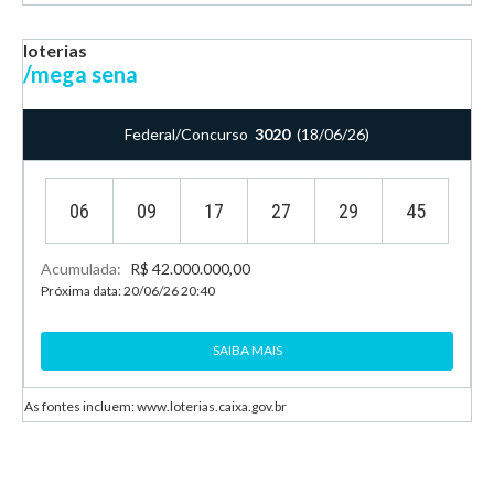
loterias
/mega sena
Federal/Concurso
3020
(18/06/26)
06
09
17
27
29
45
Acumulada:
R$ 42.000.000,00
Próxima data: 20/06/26 20:40
SAIBA MAIS
As fontes incluem: www.loterias.caixa.gov.br