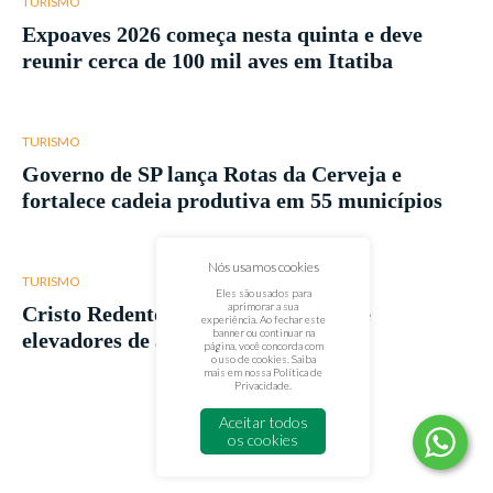
TURISMO
Expoaves 2026 começa nesta quinta e deve
reunir cerca de 100 mil aves em Itatiba
TURISMO
Governo de SP lança Rotas da Cerveja e
fortalece cadeia produtiva em 55 municípios
Nós usamos cookies
TURISMO
Eles são usados para
aprimorar a sua
Cristo Redentor terá novas escadas e
experiência. Ao fechar este
banner ou continuar na
elevadores de acesso
página, você concorda com
o uso de cookies. Saiba
mais em nossa
Política de
Privacidade
.
Aceitar todos
os cookies