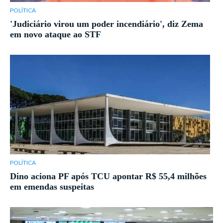
POLÍTICA
'Judiciário virou um poder incendiário', diz Zema
em novo ataque ao STF
POLÍTICA
Dino aciona PF após TCU apontar R$ 55,4 milhões
em emendas suspeitas