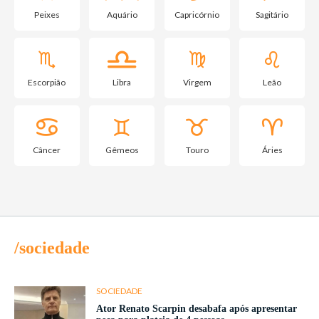
Peixes
Aquário
Capricórnio
Sagitário
Escorpião
Libra
Virgem
Leão
Câncer
Gêmeos
Touro
Áries
/sociedade
SOCIEDADE
Ator Renato Scarpin desabafa após apresentar