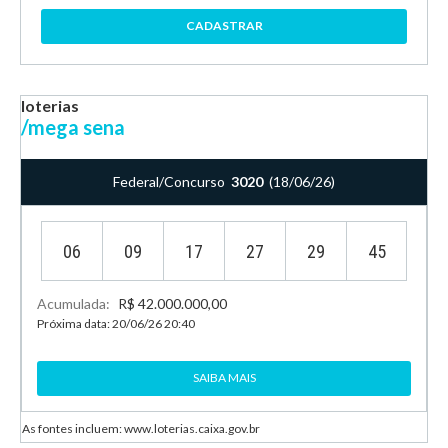
CADASTRAR
loterias
/mega sena
Federal/Concurso
3020
(18/06/26)
06
09
17
27
29
45
Acumulada:
R$ 42.000.000,00
Próxima data: 20/06/26 20:40
SAIBA MAIS
As fontes incluem: www.loterias.caixa.gov.br