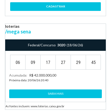
CADASTRAR
loterias
/mega sena
Federal/Concurso
3020
(18/06/26)
06
09
17
27
29
45
Acumulada:
R$ 42.000.000,00
Próxima data: 20/06/26 20:40
SAIBA MAIS
As fontes incluem: www.loterias.caixa.gov.br