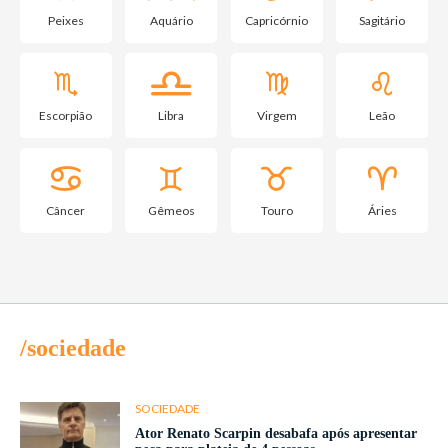
Peixes
Aquário
Capricórnio
Sagitário
Escorpião
Libra
Virgem
Leão
Câncer
Gêmeos
Touro
Áries
/sociedade
SOCIEDADE
Ator Renato Scarpin desabafa após apresentar