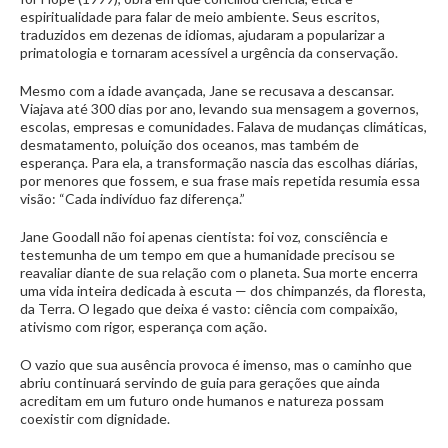
espiritualidade para falar de meio ambiente. Seus escritos,
traduzidos em dezenas de idiomas, ajudaram a popularizar a
primatologia e tornaram acessível a urgência da conservação.
Mesmo com a idade avançada, Jane se recusava a descansar.
Viajava até 300 dias por ano, levando sua mensagem a governos,
escolas, empresas e comunidades. Falava de mudanças climáticas,
desmatamento, poluição dos oceanos, mas também de
esperança. Para ela, a transformação nascia das escolhas diárias,
por menores que fossem, e sua frase mais repetida resumia essa
visão: “Cada indivíduo faz diferença.”
Jane Goodall não foi apenas cientista: foi voz, consciência e
testemunha de um tempo em que a humanidade precisou se
reavaliar diante de sua relação com o planeta. Sua morte encerra
uma vida inteira dedicada à escuta — dos chimpanzés, da floresta,
da Terra. O legado que deixa é vasto: ciência com compaixão,
ativismo com rigor, esperança com ação.
O vazio que sua ausência provoca é imenso, mas o caminho que
abriu continuará servindo de guia para gerações que ainda
acreditam em um futuro onde humanos e natureza possam
coexistir com dignidade.