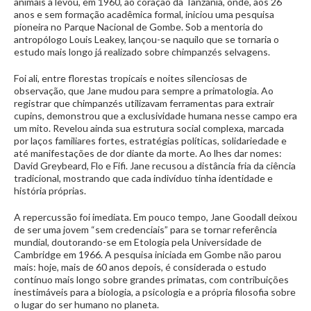
animais a levou, em 1960, ao coração da Tanzânia, onde, aos 26
anos e sem formação acadêmica formal, iniciou uma pesquisa
pioneira no Parque Nacional de Gombe. Sob a mentoria do
antropólogo Louis Leakey, lançou-se naquilo que se tornaria o
estudo mais longo já realizado sobre chimpanzés selvagens.
Foi ali, entre florestas tropicais e noites silenciosas de
observação, que Jane mudou para sempre a primatologia. Ao
registrar que chimpanzés utilizavam ferramentas para extrair
cupins, demonstrou que a exclusividade humana nesse campo era
um mito. Revelou ainda sua estrutura social complexa, marcada
por laços familiares fortes, estratégias políticas, solidariedade e
até manifestações de dor diante da morte. Ao lhes dar nomes:
David Greybeard, Flo e Fifi. Jane recusou a distância fria da ciência
tradicional, mostrando que cada indivíduo tinha identidade e
história próprias.
A repercussão foi imediata. Em pouco tempo, Jane Goodall deixou
de ser uma jovem “sem credenciais” para se tornar referência
mundial, doutorando-se em Etologia pela Universidade de
Cambridge em 1966. A pesquisa iniciada em Gombe não parou
mais: hoje, mais de 60 anos depois, é considerada o estudo
contínuo mais longo sobre grandes primatas, com contribuições
inestimáveis para a biologia, a psicologia e a própria filosofia sobre
o lugar do ser humano no planeta.