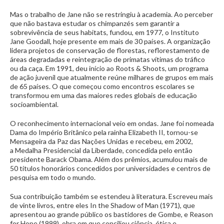
Mas o trabalho de Jane não se restringiu à academia. Ao perceber
que não bastava estudar os chimpanzés sem garantir a
sobrevivência de seus habitats, fundou, em 1977, o Instituto
Jane Goodall, hoje presente em mais de 30 países. A organização
lidera projetos de conservação de florestas, reflorestamento de
áreas degradadas e reintegração de primatas vítimas do tráfico
ou da caça. Em 1991, deu início ao Roots & Shoots, um programa
de ação juvenil que atualmente reúne milhares de grupos em mais
de 65 países. O que começou como encontros escolares se
transformou em uma das maiores redes globais de educação
socioambiental.
O reconhecimento internacional veio em ondas. Jane foi nomeada
Dama do Império Britânico pela rainha Elizabeth II, tornou-se
Mensageira da Paz das Nações Unidas e recebeu, em 2002,
a Medalha Presidencial da Liberdade, concedida pelo então
presidente Barack Obama. Além dos prêmios, acumulou mais de
50 títulos honorários concedidos por universidades e centros de
pesquisa em todo o mundo.
Sua contribuição também se estendeu à literatura. Escreveu mais
de vinte livros, entre eles In the Shadow of Man (1971), que
apresentou ao grande público os bastidores de Gombe, e Reason
for Hope (1999), obra em que conciliou ciência, ética e