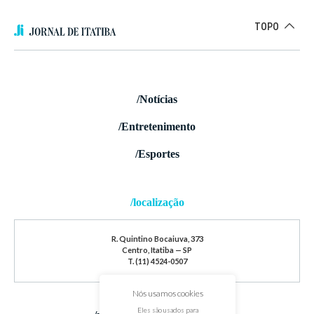
TOPO
/Notícias
/Entretenimento
/Esportes
/localização
R. Quintino Bocaiuva, 373
Centro, Itatiba — SP
T. (11) 4524-0507
Nós usamos cookies
Eles são usados para