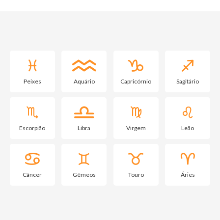
Peixes
Aquário
Capricórnio
Sagitário
Escorpião
Libra
Virgem
Leão
Câncer
Gêmeos
Touro
Áries