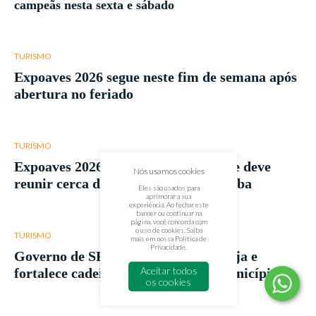
campeãs nesta sexta e sábado
TURISMO
Expoaves 2026 segue neste fim de semana após
abertura no feriado
TURISMO
Expoaves 2026 começa nesta quinta e deve
Nós usamos cookies
reunir cerca de 100 mil aves em Itatiba
Eles são usados para
aprimorar a sua
experiência. Ao fechar este
banner ou continuar na
página, você concorda com
o uso de cookies. Saiba
TURISMO
mais em nossa
Política de
Privacidade
.
Governo de SP lança Rotas da Cerveja e
Aceitar todos
fortalece cadeia produtiva em 55 municípios
os cookies