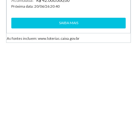
Acumulada:
R$ 42.000.000,00
Próxima data: 20/06/26 20:40
SAIBA MAIS
As fontes incluem: www.loterias.caixa.gov.br