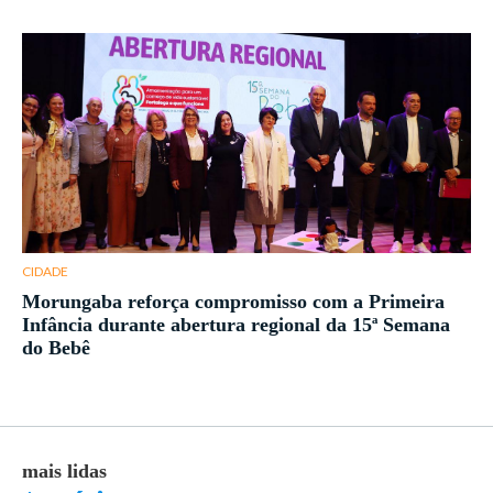
CIDADE
Morungaba reforça compromisso com a Primeira
Infância durante abertura regional da 15ª Semana
do Bebê
mais lidas
ma