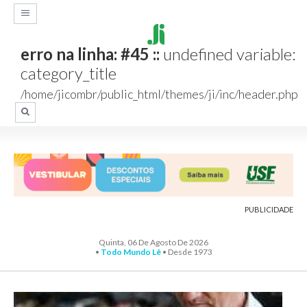
erro na linha: #45 ::
undefined variable:
category_title
/home/jicombr/public_html/themes/ji/inc/header.php
PUBLICIDADE
Quinta, 06 De Agosto De 2026
•
Todo Mundo Lê
• Desde 1973