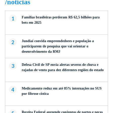
/notícias
/
1
Famílias brasileiras perderam R$ 62,5 bilhões para
bets em 2025
2
Jundiaí convida empreendedores e população a
participarem de pesquisa que vai orientar o
desenvolvimento da RMJ
3
Defesa Civil de SP envia alertas severos de chuva e
rajadas de vento para dez diferentes regiões do estado
4
Medicamento reduz em até 85% internações no SUS
por fibrose cística
Receita Federal apreende conjuntos de partes e peças