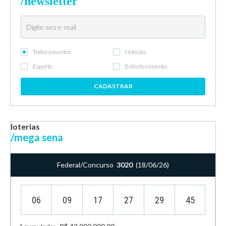
/newsletter
Todos assuntos
Notícias
Esporte
Entretenimento
CADASTRAR
loterias
/mega sena
Federal/Concurso
3020
(18/06/26)
06
09
17
27
29
45