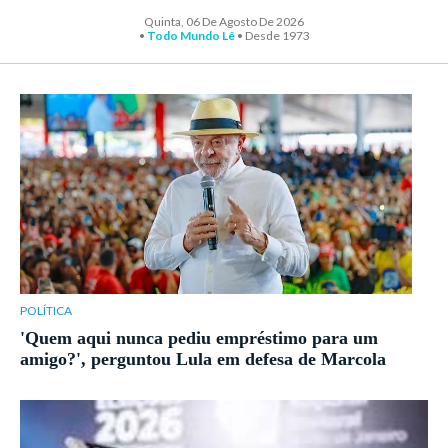
Quinta, 06 De Agosto De 2026
•
Todo Mundo Lê
• Desde 1973
POLÍTICA
'Quem aqui nunca pediu empréstimo para um
amigo?', perguntou Lula em defesa de Marcola