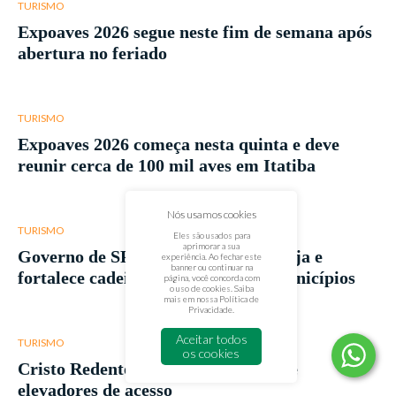
TURISMO
Expoaves 2026 segue neste fim de semana após
abertura no feriado
TURISMO
Expoaves 2026 começa nesta quinta e deve
reunir cerca de 100 mil aves em Itatiba
Nós usamos cookies
TURISMO
Eles são usados para
aprimorar a sua
Governo de SP lança Rotas da Cerveja e
experiência. Ao fechar este
banner ou continuar na
fortalece cadeia produtiva em 55 municípios
página, você concorda com
o uso de cookies. Saiba
mais em nossa
Política de
Privacidade
.
Aceitar todos
TURISMO
os cookies
Cristo Redentor terá novas escadas e
elevadores de acesso