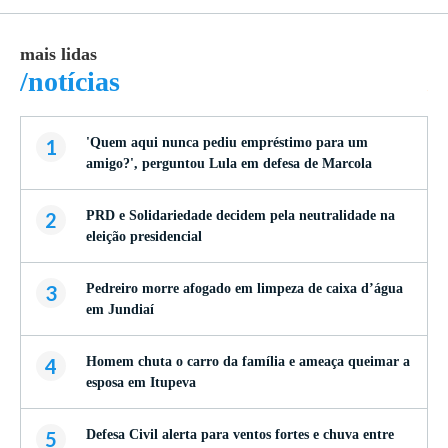
mais lidas
ma
/notícias
/
1
'Quem aqui nunca pediu empréstimo para um
amigo?', perguntou Lula em defesa de Marcola
2
PRD e Solidariedade decidem pela neutralidade na
eleição presidencial
3
Pedreiro morre afogado em limpeza de caixa d’água
em Jundiaí
4
Homem chuta o carro da família e ameaça queimar a
esposa em Itupeva
5
Defesa Civil alerta para ventos fortes e chuva entre