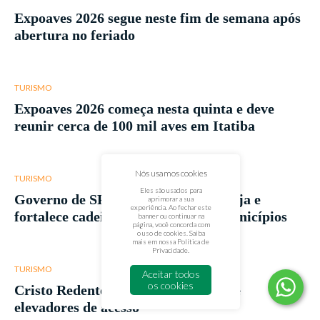
Expoaves 2026 segue neste fim de semana após
abertura no feriado
TURISMO
Expoaves 2026 começa nesta quinta e deve
reunir cerca de 100 mil aves em Itatiba
Nós usamos cookies
TURISMO
Eles são usados para
Governo de SP lança Rotas da Cerveja e
aprimorar a sua
experiência. Ao fechar este
fortalece cadeia produtiva em 55 municípios
banner ou continuar na
página, você concorda com
o uso de cookies. Saiba
mais em nossa
Política de
Privacidade
.
TURISMO
Aceitar todos
os cookies
Cristo Redentor terá novas escadas e
elevadores de acesso