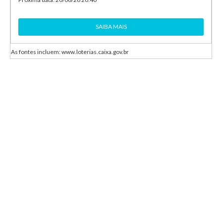
SAIBA MAIS
As fontes incluem: www.loterias.caixa.gov.br